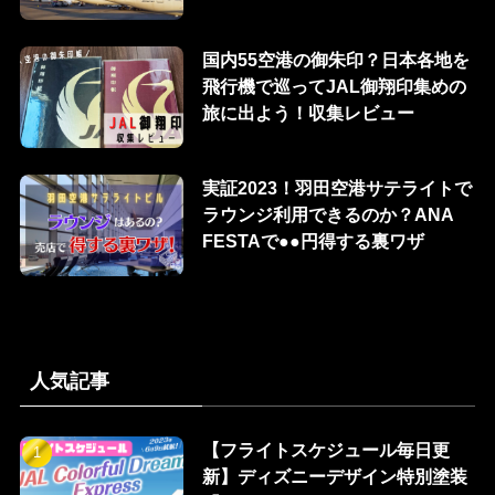
国内55空港の御朱印？日本各地を
飛行機で巡ってJAL御翔印集めの
旅に出よう！収集レビュー
実証2023！羽田空港サテライトで
ラウンジ利用できるのか？ANA
FESTAで●●円得する裏ワザ
人気記事
【フライトスケジュール毎日更
新】ディズニーデザイン特別塗装