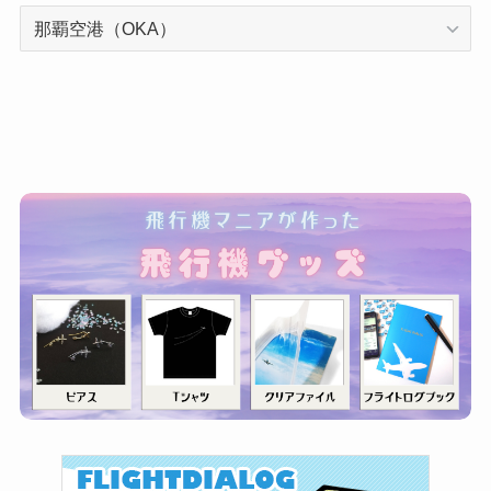
カ
テ
ゴ
リ
ー