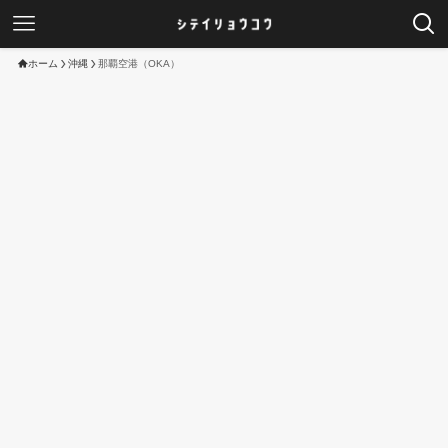
ホーム
沖縄
那覇空港（OKA）