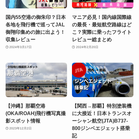
国内55空港の御朱印？日本
マニア必見！国内線国際線
各地を飛行機で巡ってJAL
の最長・最短航空路線はど
御翔印集めの旅に出よう！
こ？実際に乗ったフライト
収集レビュー
レビュー総まとめ
2024年3月17日
2024年2月20日
【沖縄】那覇空港
【関西→那覇】特別塗装機
(OKA/ROAH)飛行機写真撮
に大接近！日本トランスオ
影スポット情報
ーシャン航空(JTA)B737-
800ジンベエジェット搭乗
2023年12月2日
記