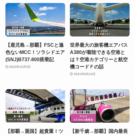
【鹿児島→那覇】FSCと遜
世界最大の旅客機エアバス
色ないMCC！ソラシドエア
A380が着陸できる空港と
(SNJ)B737-800搭乗記
は？空港カテゴリーと航空
機コードＦの話
2022年10月5日
2021年9月14日
【那覇→粟国】超貴重！ツ
【新千歳→那覇】国内最長