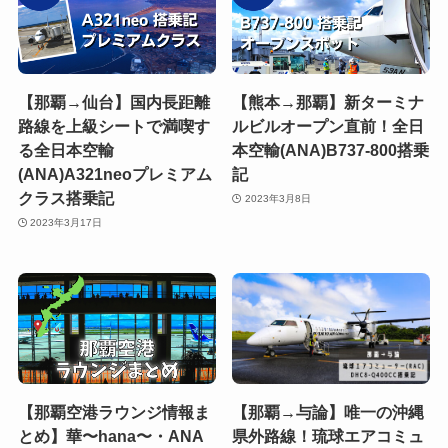
【那覇→仙台】国内長距離
【熊本→那覇】新ターミナ
路線を上級シートで満喫す
ルビルオープン直前！全日
る全日本空輸
本空輸(ANA)B737-800搭乗
(ANA)A321neoプレミアム
記
クラス搭乗記
2023年3月8日
2023年3月17日
【那覇空港ラウンジ情報ま
【那覇→与論】唯一の沖縄
とめ】華〜hana〜・ANA
県外路線！琉球エアコミュ