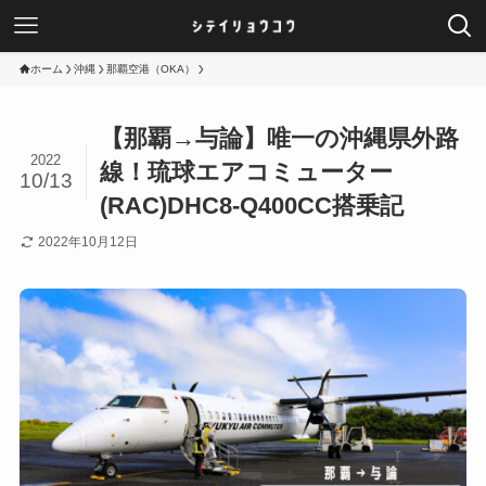
ホーム
沖縄
那覇空港（OKA）
【那覇→与論】唯一の沖縄県外路
2022
線！琉球エアコミューター
10/13
(RAC)DHC8-Q400CC搭乗記
2022年10月12日