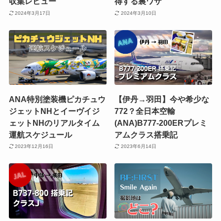
収集レビュー
得する裏ワザ
2024年3月17日
2024年3月10日
ANA特別塗装機ピカチュウ
【伊丹→羽田】今や希少な
ジェットNHとイーヴイジ
772？全日本空輸
ェットNHのリアルタイム
(ANA)B777-200ERプレミ
運航スケジュール
アムクラス搭乗記
2023年12月16日
2023年6月14日