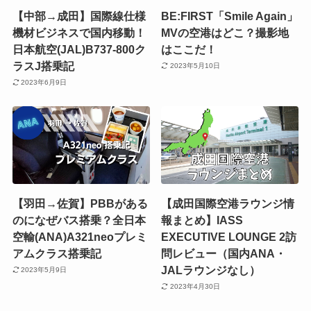
【中部→成田】国際線仕様
BE:FIRST「Smile Again」
機材ビジネスで国内移動！
MVの空港はどこ？撮影地
日本航空(JAL)B737-800ク
はここだ！
ラスJ搭乗記
2023年5月10日
2023年6月9日
【羽田→佐賀】PBBがある
【成田国際空港ラウンジ情
のになぜバス搭乗？全日本
報まとめ】IASS
空輸(ANA)A321neoプレミ
EXECUTIVE LOUNGE 2訪
アムクラス搭乗記
問レビュー（国内ANA・
JALラウンジなし）
2023年5月9日
2023年4月30日