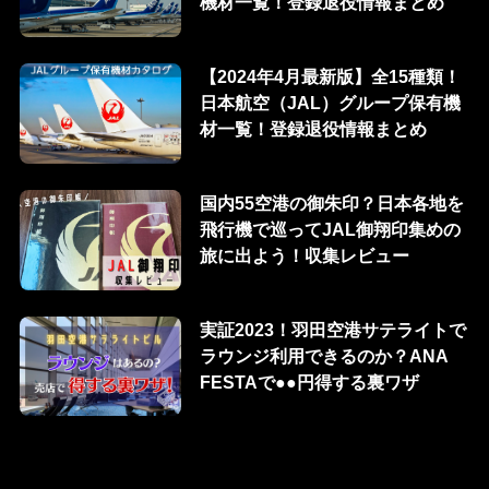
機材一覧！登録退役情報まとめ
【2024年4月最新版】全15種類！
日本航空（JAL）グループ保有機
材一覧！登録退役情報まとめ
国内55空港の御朱印？日本各地を
飛行機で巡ってJAL御翔印集めの
旅に出よう！収集レビュー
実証2023！羽田空港サテライトで
ラウンジ利用できるのか？ANA
FESTAで●●円得する裏ワザ