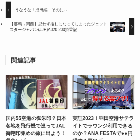
うなうな！成田編 そのに～
【那覇→関西】思わず推しになってしまったジェット
スタージャパン(JJP)A320-200搭乗記
関連記事
国内55空港の御朱印？日本
実証2023！羽田空港サテラ
各地を飛行機で巡ってJAL
イトでラウンジ利用できる
御翔印集めの旅に出よう！
のか？ANA FESTAで●●円