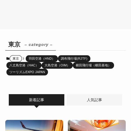
東京
– category –
東京
羽田空港（HND）
調布飛行場(RJTF)
八丈島空港（HAC）
大島空港（OIM）
横田飛行場（横田基地）
ツーリズムEXPO JAPAN
新着記事
人気記事