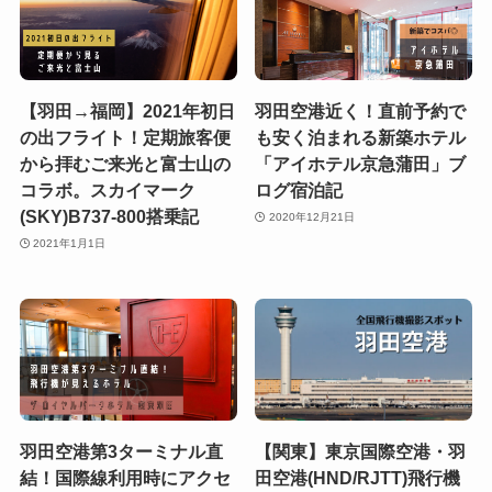
【羽田→福岡】2021年初日
羽田空港近く！直前予約で
の出フライト！定期旅客便
も安く泊まれる新築ホテル
から拝むご来光と富士山の
「アイホテル京急蒲田」ブ
コラボ。スカイマーク
ログ宿泊記
(SKY)B737-800搭乗記
2020年12月21日
2021年1月1日
羽田空港第3ターミナル直
【関東】東京国際空港・羽
結！国際線利用時にアクセ
田空港(HND/RJTT)飛行機