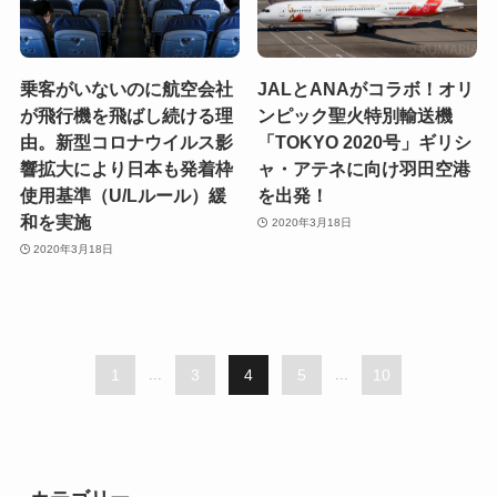
乗客がいないのに航空会社
JALとANAがコラボ！オリ
が飛行機を飛ばし続ける理
ンピック聖火特別輸送機
由。新型コロナウイルス影
「TOKYO 2020号」ギリシ
響拡大により日本も発着枠
ャ・アテネに向け羽田空港
使用基準（U/Lルール）緩
を出発！
和を実施
2020年3月18日
2020年3月18日
1
...
3
4
5
...
10