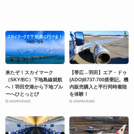
来たぞ！スカイマーク
【帯広→羽田】エア・ドゥ
（SKY/BC）下地島線就航
(ADO)B737-700搭乗記。機
へ！羽田空港から下地ブル
内販売購入と平行同時着陸
ーへひとっとび
を体験！
2020年5月16日
2020年4月28日