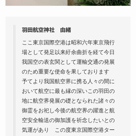
羽田航空神社 由緒
ここ東京国際空港は昭和六年東京飛行
場として発足以来紆余曲折を経て今日
我国空の表玄関として運輸交通の発展
のため重要な使命を果しております
予てより我国航空界に携る人々の間に
おいて航空に最も縁の深いこの羽田の
地に航空界発展の礎となられた諸々の
御霊をお祀し今後の航空界の躍進と航
空安全輸送の御加護を祈念したいとの
気運があり この度東京国際空港ター