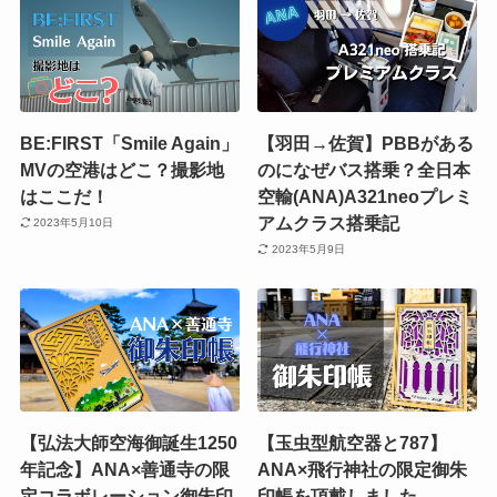
BE:FIRST「Smile Again」
【羽田→佐賀】PBBがある
MVの空港はどこ？撮影地
のになぜバス搭乗？全日本
はここだ！
空輸(ANA)A321neoプレミ
アムクラス搭乗記
2023年5月10日
2023年5月9日
【弘法大師空海御誕生1250
【玉虫型航空器と787】
年記念】ANA×善通寺の限
ANA×飛行神社の限定御朱
定コラボレーション御朱印
印帳を頂戴しました。