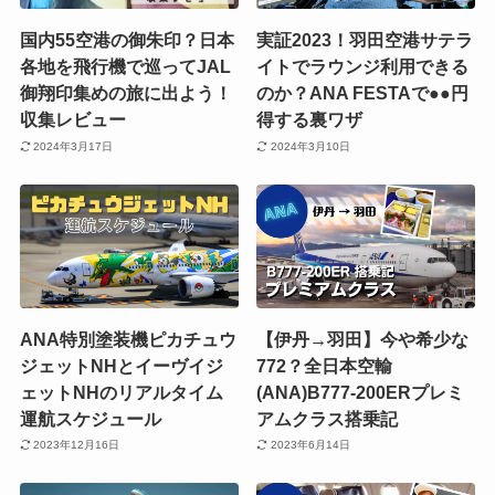
国内55空港の御朱印？日本
実証2023！羽田空港サテラ
各地を飛行機で巡ってJAL
イトでラウンジ利用できる
御翔印集めの旅に出よう！
のか？ANA FESTAで●●円
収集レビュー
得する裏ワザ
2024年3月17日
2024年3月10日
ANA特別塗装機ピカチュウ
【伊丹→羽田】今や希少な
ジェットNHとイーヴイジ
772？全日本空輸
ェットNHのリアルタイム
(ANA)B777-200ERプレミ
運航スケジュール
アムクラス搭乗記
2023年12月16日
2023年6月14日