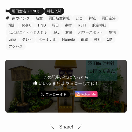
羽田空港（HND）
神社仏閣
南ウイング
航空
羽田航空神社
どこ
神域
羽田空港
場所
お参り
HND
羽田
参拝
RJTT
航空神社
はねだこうくうじんじゃ
JAL
林修
パワースポット
空港
Jinja
テレビ
ターミナル
Haneda
由緒
神社
1階
アクセス
この記事が気に入ったら
いいね または フォローしてね！
Follow Me
Share!