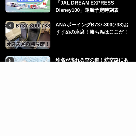
「JAL DREAM EXPRESS
Disney100」運航予定時刻表
ANAボーイングB737-800(738)お
すすめの座席！勝ち席はここだ！
珍名が溢れる空の道！航空路にあ
る100のウェイポイントを一挙に
公開！
Flight Dialog
Blog
Ec
Contact
R-room
©
2023 KUMARIAIR. All Rights Reserved.