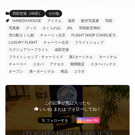
羽田空港（HND）
その他
HANEDA HOUSE
アイテム
場所
航空写真家
羽田
写真家
グッズ
さくらの山
JAL
羽田航空神社
空の駅さくら館
チャーリィ古庄
FLIGHT SHOP CHARLIE’S
LUXURY FLIGHT
チャーリー古庄
フライトショップ
ラグジュアリーフライト
成田空港
フライトショップ・チャーリイズ
第1ターミナル
ターミナル
チャーリー
スタバ
アクセス
期間限定
スターバックス
オープン
第一ターミナル
商品
コラボ
この記事が気に入ったら
いいね または フォローしてね！
Follow Me