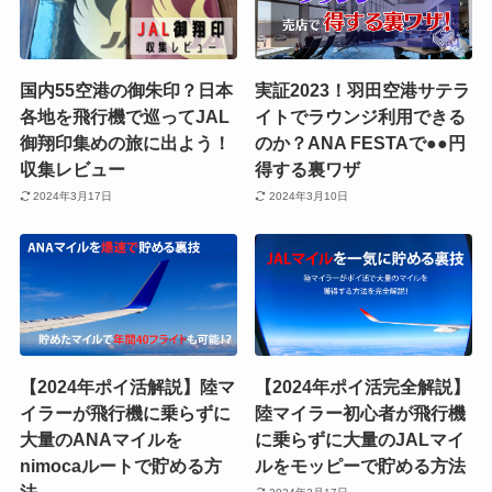
国内55空港の御朱印？日本
実証2023！羽田空港サテラ
各地を飛行機で巡ってJAL
イトでラウンジ利用できる
御翔印集めの旅に出よう！
のか？ANA FESTAで●●円
収集レビュー
得する裏ワザ
2024年3月17日
2024年3月10日
【2024年ポイ活解説】陸マ
【2024年ポイ活完全解説】
イラーが飛行機に乗らずに
陸マイラー初心者が飛行機
大量のANAマイルを
に乗らずに大量のJALマイ
nimocaルートで貯める方
ルをモッピーで貯める方法