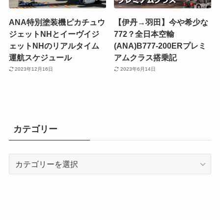
ANA特別塗装機ピカチュウ
【伊丹→羽田】今や希少な
ジェットNHとイーヴイジ
772？全日本空輸
ェットNHのリアルタイム
(ANA)B777-200ERプレミ
運航スケジュール
アムクラス搭乗記
2023年12月16日
2023年6月14日
カテゴリー
カ
テ
ゴ
リ
ー