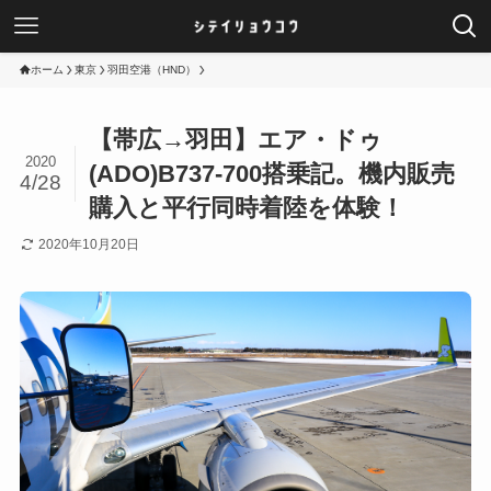
ホーム
東京
羽田空港（HND）
【帯広→羽田】エア・ドゥ
2020
(ADO)B737-700搭乗記。機内販売
4/28
購入と平行同時着陸を体験！
2020年10月20日