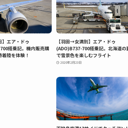
田】エア・ドゥ
【羽田→女満別】エア・ドゥ
37-700搭乗記。機内販売購
(ADO)B737-700搭乗記。北海道の
時着陸を体験！
で雪景色を楽しむフライト
2020年2月23日