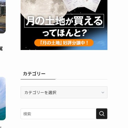
翼
カテゴリー
カ
テ
ゴ
リ
ー