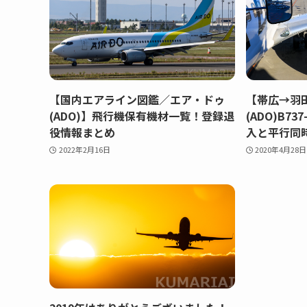
【国内エアライン図鑑／エア・ドゥ
【帯広→羽
(ADO)】飛行機保有機材一覧！登録退
(ADO)B7
役情報まとめ
入と平行同
2022年2月16日
2020年4月28日