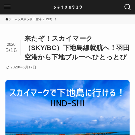
ホーム
東京
羽田空港（HND）
来たぞ！スカイマーク
2020
（SKY/BC）下地島線就航へ！羽田
5/16
空港から下地ブルーへひとっとび
2020年5月17日