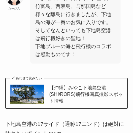
竹富島、西表島、与那国島など
たーびん
様々な離島に行きましたが、下地
島の海が一番のお気に入りです。
そしてなんといっても下地島空港
は飛行機好きの聖地！
下地ブルーの海と飛行機のコラボ
は感動ものです！
あわせて読みたい
【沖縄】みやこ下地島空港
(SHI/RORS)飛行機写真撮影スポッ
ト情報
下地島空港の17サイド（通称17エンド）は絶対に