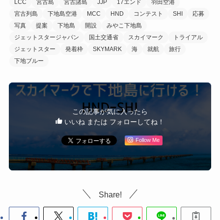
LCC
宮古島
宮古諸島
JJP
17エンド
羽田空港
宮古列島
下地島空港
MCC
HND
コンテスト
SHI
応募
写真
提案
下地島
開設
みやこ下地島
ジェットスタージャパン
国土交通省
スカイマーク
トライアル
ジェットスター
発着枠
SKYMARK
海
就航
旅行
下地ブルー
この記事が気に入ったら
いいね または フォローしてね！
Follow Me
Share!