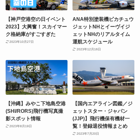
【神戸空港空の日イベント
ANA特別塗装機ピカチュウ
2023】大興奮！スカイマー
ジェットNHとイーヴイジ
ク格納庫がすごすぎた
ェットNHのリアルタイム
運航スケジュール
2023年10月27日
2023年12月16日
【沖縄】みやこ下地島空港
【国内エアライン図鑑／ジ
(SHI/RORS)飛行機写真撮
ェットスター・ジャパン
影スポット情報
(JJP)】飛行機保有機材一
覧！登録退役情報まとめ
2023年8月19日
2023年7月20日