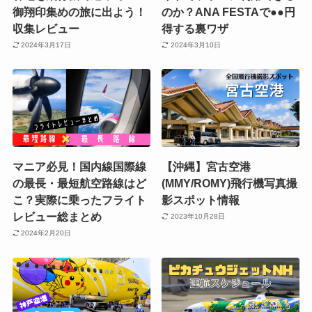
御翔印集めの旅に出よう！
のか？ANA FESTAで●●円
収集レビュー
得する裏ワザ
2024年3月17日
2024年3月10日
マニア必見！国内線国際線
【沖縄】宮古空港
の最長・最短航空路線はど
(MMY/ROMY)飛行機写真撮
こ？実際に乗ったフライト
影スポット情報
レビュー総まとめ
2023年10月28日
2024年2月20日