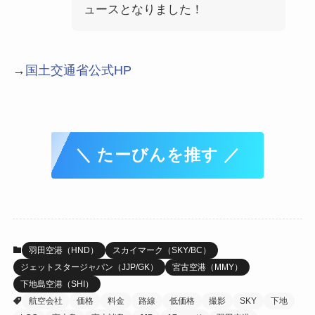
ュースとなりました！
→
国土交通省公式HP
＼ たーびんを推す ／
羽田空港（HND）
スカイマーク（SKY/BC）
ジェットスタージャパン（JJP/GK）
宮古空港（MMY）
下地島空港（SHI）
航空会社
価格
料金
路線
低価格
撮影
SKY
下地