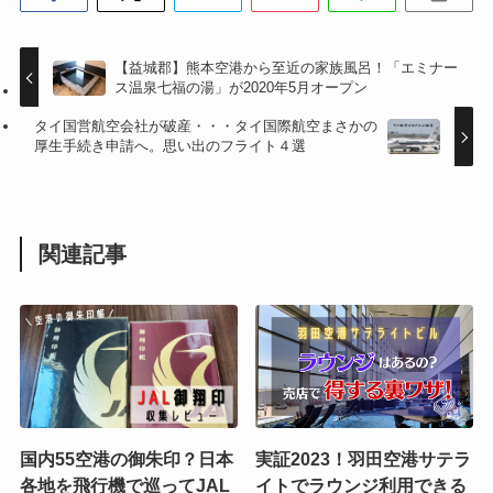
【益城郡】熊本空港から至近の家族風呂！「エミナー
ス温泉七福の湯」が2020年5月オープン
タイ国営航空会社が破産・・・タイ国際航空まさかの
厚生手続き申請へ。思い出のフライト４選
関連記事
国内55空港の御朱印？日本
実証2023！羽田空港サテラ
各地を飛行機で巡ってJAL
イトでラウンジ利用できる