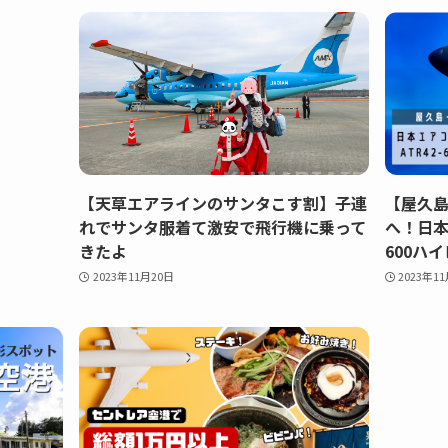
【天草エアラインのサンタこす割】子連
【屋久
れでサンタ服着て激安で飛行機に乗って
へ！日本エ
きたよ
600ハ
2023年11月20日
2023年1