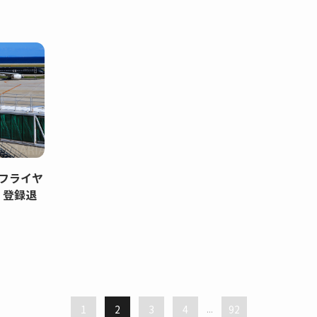
フライヤ
！登録退
1
2
3
4
...
92