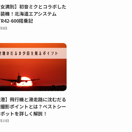
→女満別】初音ミクとコラボした
塗装機！北海道エアシステム
TR42-600搭乗記
2月8日
空港】飛行機と滑走路に沈むだる
の撮影ポイントとは？ベストシー
スポットを詳しく解説！
1月25日