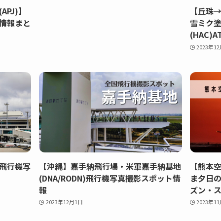
PJ)】
【丘珠
情報まと
雪ミク
(HAC)A
2023年1
)飛行機写
【沖縄】嘉手納飛行場・米軍嘉手納基地
【熊本
(DNA/RODN)飛行機写真撮影スポット情
ま夕日
報
ズン・
2023年12月1日
2023年1