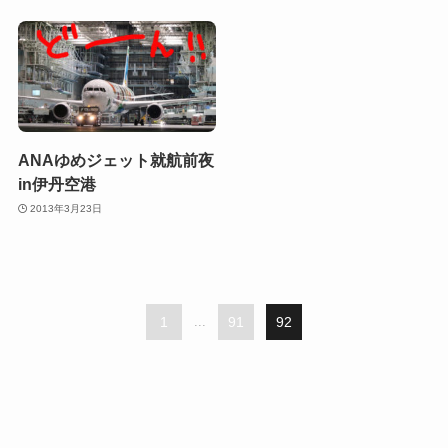
ANAゆめジェット就航前夜
in伊丹空港
2013年3月23日
1
...
91
92