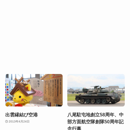
出雲縁結び空港
八尾駐屯地創立58周年、中
部方面航空隊創隊50周年記
2013年4月24日
念行事