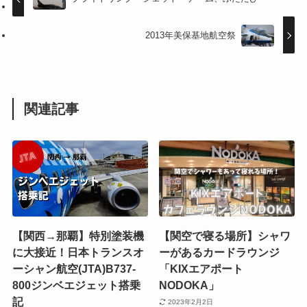
2013年美保基地航空祭
関連記事
【関西→那覇】特別塗装機
【関空で寝る場所】シャワ
に大接近！日本トランスオ
ーがあるカードラウンジ
ーシャン航空(JTA)B737-
「KIXエアポート
800ジンベエジェット搭乗
NODOKA」
記
2023年2月2日