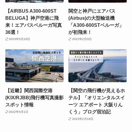
【AIRBUS A300-600ST
関空と神戸にエアバス
BELUGA】神戸空港に飛
(Airbus)の大型輸送機
来！エアバスベルーガ写真
「A300-600STベルーガ」
36選！
が初飛来！
2023年5月10日
2022年2月3日
【近畿】関西国際空港
【関空の飛行機が見えるホ
(KIX/RJBB)飛行機写真撮影
テル】「オリエンタルスイ
スポット情報
ーツ エアポート 大阪りん
くう」ブログ宿泊記
2022年5月1日
2023年2月18日