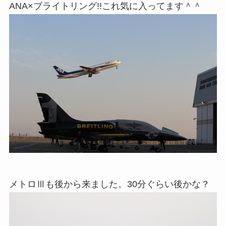
ANA×ブライトリング!!これ気に入ってます＾＾
メトロⅢも後から来ました。30分ぐらい後かな？