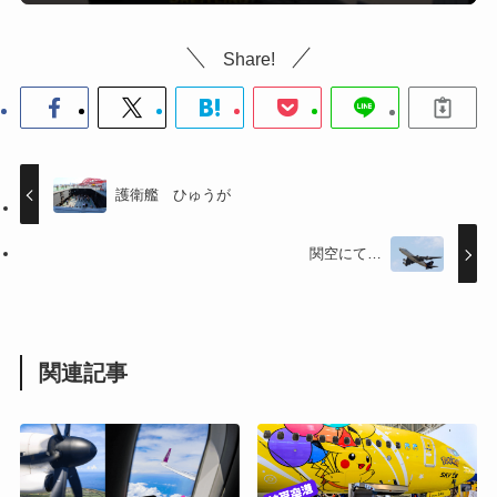
Share!
護衛艦 ひゅうが
関空にて…
関連記事