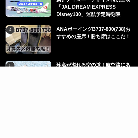
「JAL DREAM EXPRESS
Disney100」運航予定時刻表
ANAボーイングB737-800(738)お
すすめの座席！勝ち席はここだ！
珍名が溢れる空の道！航空路にあ
る100のウェイポイントを一挙に
公開！
Flight Dialog
Blog
Ec
Contact
R-room