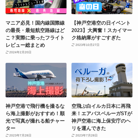
マニア必見！国内線国際線
【神戸空港空の日イベント
の最長・最短航空路線はど
2023】大興奮！スカイマー
こ？実際に乗ったフライト
ク格納庫がすごすぎた
レビュー総まとめ
2023年10月27日
2024年2月20日
神戸空港で飛行機を撮るな
空飛ぶ白イルカ日本に再飛
ら海上撮影がおすすめ！順
来！エアバスベルーガSTが
光で写真が撮れる船チャー
神戸空港に海上保安庁のヘ
ター
リを運んできた
2023年7月28日
2023年7月28日