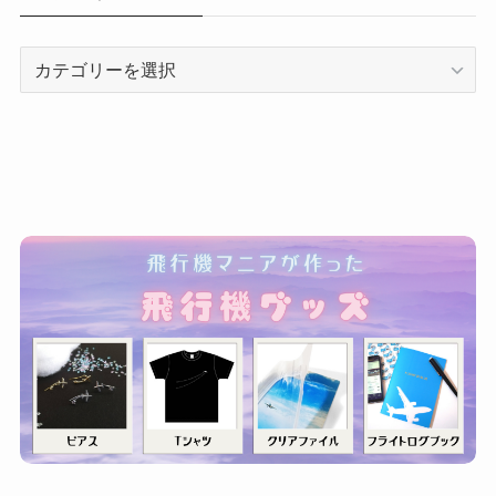
カ
テ
ゴ
リ
ー