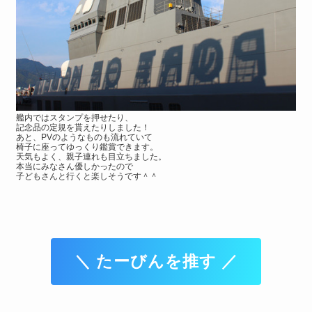
艦内ではスタンプを押せたり、
記念品の定規を貰えたりしました！
あと、PVのようなものも流れていて
椅子に座ってゆっくり鑑賞できます。
天気もよく、親子連れも目立ちました。
本当にみなさん優しかったので
子どもさんと行くと楽しそうです＾＾
＼ たーびんを推す ／