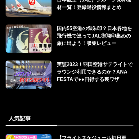
材一覧！登録退役情報まとめ
国内55空港の御朱印？日本各地を
飛行機で巡ってJAL御翔印集めの
旅に出よう！収集レビュー
実証2023！羽田空港サテライトで
ラウンジ利用できるのか？ANA
FESTAで●●円得する裏ワザ
人気記事
【フライトスケジュール毎日更