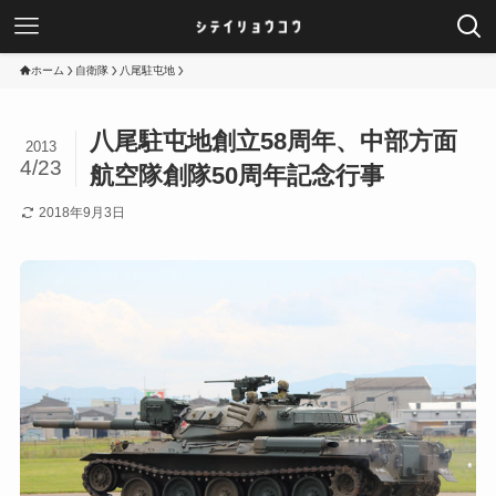
ホーム
自衛隊
八尾駐屯地
八尾駐屯地創立58周年、中部方面
2013
4/23
航空隊創隊50周年記念行事
2018年9月3日