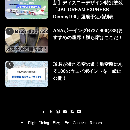
新】ディズニーデザイン特別塗装
「JAL DREAM EXPRESS
Disney100」運航予定時刻表
ANAボーイングB737-800(738)お
すすめの座席！勝ち席はここだ！
珍名が溢れる空の道！航空路にあ
る100のウェイポイントを一挙に
公開！
Flight Dialog
Blog
Ec
Contact
R-room