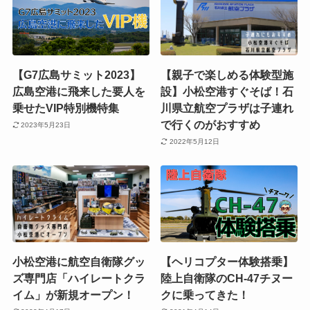
【G7広島サミット2023】
【親子で楽しめる体験型施
広島空港に飛来した要人を
設】小松空港すぐそば！石
乗せたVIP特別機特集
川県立航空プラザは子連れ
で行くのがおすすめ
2023年5月23日
2022年5月12日
小松空港に航空自衛隊グッ
【ヘリコプター体験搭乗】
ズ専門店「ハイレートクラ
陸上自衛隊のCH-47チヌー
イム」が新規オープン！
クに乗ってきた！