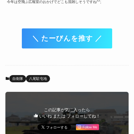
今年は空飛ぶ広報室のおかげでどこも混雑しそうですね^^;
＼ たーびんを推す ／
自衛隊
八尾駐屯地
この記事が気に入ったら
いいね または フォローしてね！
Follow Me