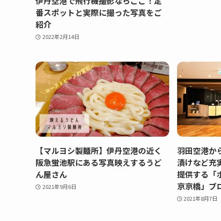
伊丹空港で飛行機撮影ならここ！定
番スポットと実際に撮った写真をご
紹介
2022年2月14日
【マルヨシ製麺所】伊丹空港の近く
羽田空港か
阪急蛍池駅にある写真映えするうど
漬けなど充
ん屋さん
提供する「
京京橋」ブ
2021年9月6日
2021年8月7日