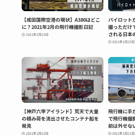
【成田国際空港の現状】A380はどこ
パイロット
に？2021年2月の飛行機撮影日記
撮っただけ
される日本
2021年2月25日
2021年1月23日
【神戸六甲アイランド】荒天で大量
飛行機に手
の積み荷を流出させたコンテナ船を
で飛行機撮
発見
前は外せな
2021年1月22日
2021年1月21日