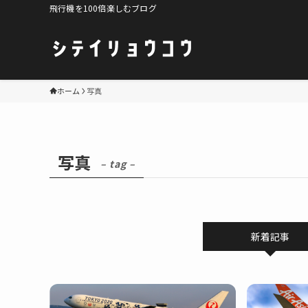
飛行機を100倍楽しむブログ
ホーム
写真
写真
– tag –
新着記事