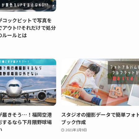
がコックピットで写真を
でアウト!?それだけで処分
のルールとは
が届きそう…！福岡空港
スタジオの撮影データで簡単フォ
影するなら下月隈野球場
ブック作成
い
2021年1月9日