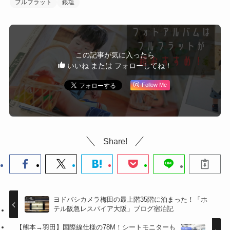
フルフラット
銀塩
この記事が気に入ったら
いいね または フォローしてね！
Follow Me
Share!
ヨドバシカメラ梅田の最上階35階に泊まった！「ホ
テル阪急レスパイア大阪」ブログ宿泊記
【熊本→羽田】国際線仕様の78M！シートモニターも