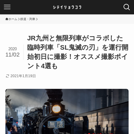
ホーム
鉄道・列車
JR九州と無限列車がコラボした
臨時列車「SL鬼滅の刃」を運行開
2020
11/02
始初日に撮影！オススメ撮影ポイ
ント4選も
2021年1月19日