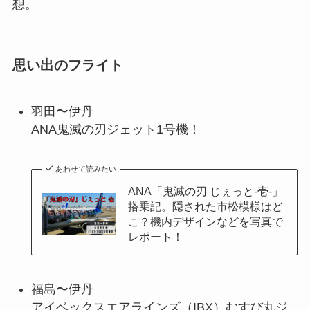
想。
思い出のフライト
羽田〜伊丹
ANA鬼滅の刃ジェット1号機！
あわせて読みたい
ANA「鬼滅の刃 じぇっと-壱-」
搭乗記。隠された市松模様はど
こ？機内デザインなどを写真で
レポート！
福島〜伊丹
アイベックスエアラインズ（IBX）むすび丸ジ