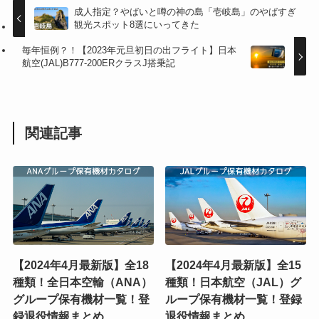
成人指定？やばいと噂の神の島「壱岐島」のやばすぎ
観光スポット8選にいってきた
毎年恒例？！【2023年元旦初日の出フライト】日本
航空(JAL)B777-200ERクラスJ搭乗記
関連記事
【2024年4月最新版】全18
【2024年4月最新版】全15
種類！全日本空輸（ANA）
種類！日本航空（JAL）グ
グループ保有機材一覧！登
ループ保有機材一覧！登録
録退役情報まとめ
退役情報まとめ