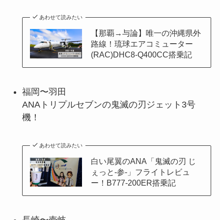
あわせて読みたい
【那覇→与論】唯一の沖縄県外
路線！琉球エアコミューター
(RAC)DHC8-Q400CC搭乗記
福岡〜羽田
ANAトリプルセブンの鬼滅の刃ジェット3号
機！
あわせて読みたい
白い尾翼のANA「鬼滅の刃 じ
ぇっと-参-」フライトレビュ
ー！B777-200ER搭乗記