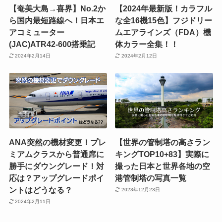
【奄美大島→喜界】No.2か
【2024年最新版！カラフル
ら国内最短路線へ！日本エ
な全16機15色】フジドリー
アコミューター
ムエアラインズ（FDA）機
(JAC)ATR42-600搭乗記
体カラー全集！！
2024年2月14日
2024年2月12日
ANA突然の機材変更！プレ
【世界の管制塔の高さラン
ミアムクラスから普通席に
キングTOP10+83】実際に
勝手にダウングレード！対
撮った日本と世界各地の空
応は？アップグレードポイ
港管制塔の写真一覧
ントはどうなる？
2023年12月23日
2024年2月11日