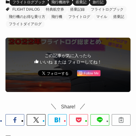
フライトログブック
飛行機雑学
搭乗記
旅行記
FLIGHT DIALOG
特典航空券
搭乗記録
フライトログブック
飛行機のお得な乗り方
飛行機
フライトログ
マイル
搭乗記
フライトダイアログ
この記事が気に入ったら
いいね または フォローしてね！
Follow Me
Share!