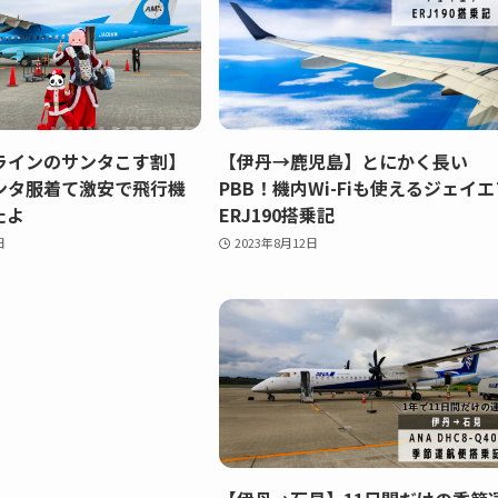
ラインのサンタこす割】
【伊丹→鹿児島】とにかく長い
ンタ服着て激安で飛行機
PBB！機内Wi-Fiも使えるジェイ
たよ
ERJ190搭乗記
日
2023年8月12日