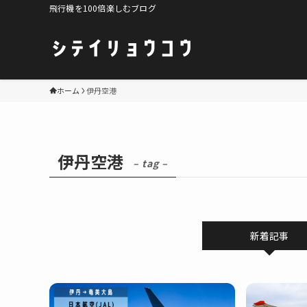
飛行機を100倍楽しむブログ
ホーム
伊丹空港
伊丹空港
– tag –
新着記事