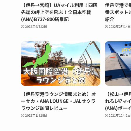
【伊丹→宮崎】UAマイル利用！四国
伊丹空港で
先端の岬上空を飛ぶ！全日本空輸
番スポット
(ANA)B737-800搭乗記
紹介
2022年4月22日
2022年2月14日
【伊丹空港ラウンジ情報まとめ】オ
【松山→伊
ーサカ・ANA LOUNGE・JALサクラ
れる147マ
ラウンジ訪問レビュー
(ANA)ボー
2022年1月28日
2021年12月1日