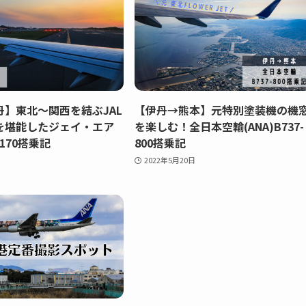
】東北〜関西を結ぶJAL
【伊丹→熊本】元特別塗装機の機
を堪能したジェイ・エア
を楽しむ！全日本空輸(ANA)B737-
J170搭乗記
800搭乗記
2022年5月20日