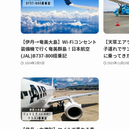
【伊丹→奄美大島】Wi-Fiコンセント
【天草エア
装備機で行く奄美群島！日本航空
子連れでサ
(JAL)B737-800搭乗記
に乗ってき
2024年2月3日
2023年11月20