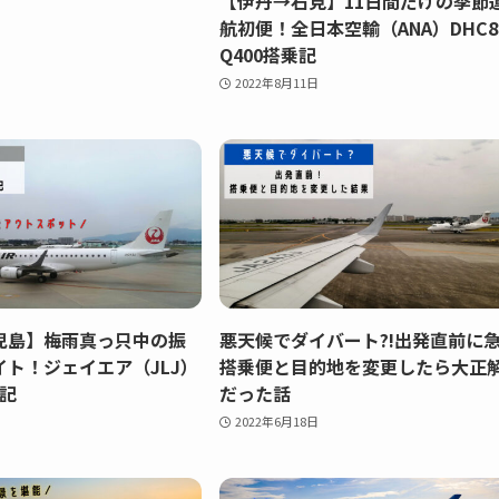
【伊丹→石見】11日間だけの季節
航初便！全日本空輸（ANA）DHC8
Q400搭乗記
2022年8月11日
児島】梅雨真っ只中の振
悪天候でダイバート?!出発直前に
ト！ジェイエア（JLJ）
搭乗便と目的地を変更したら大正
乗記
だった話
2022年6月18日