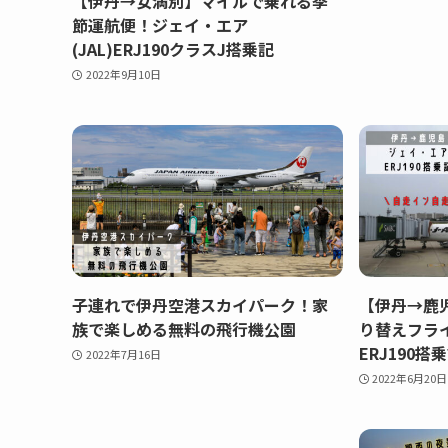
【伊丹→女満別】マイルで乗れる季
節運航便！ジェイ・エア
(JAL)ERJ190クラスJ搭乗記
2022年9月10日
子連れで伊丹空港スカイパーク！家
【伊丹→鹿
族で楽しめる無料の飛行機公園
り替えフライ
ERJ190搭
2022年7月16日
2022年6月20日