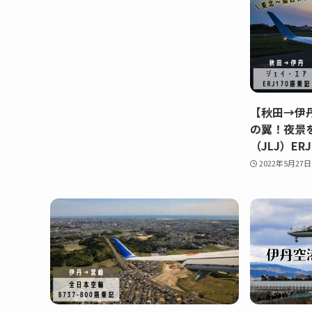
【秋田→伊丹
の翼！夜景
（JLJ）ER
2022年5月27日