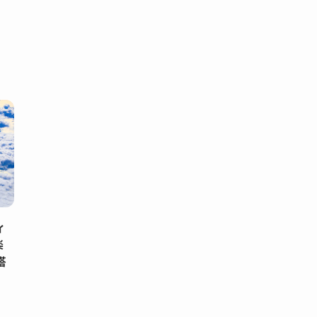
ィ
楽
搭