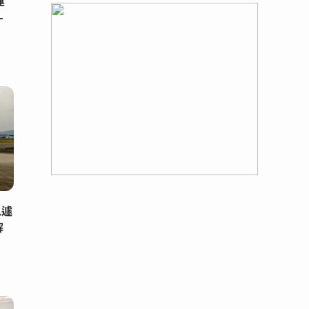
運
-
急遽
解