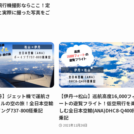
飛行機撮影ならここ！定
と実際に撮った写真をご
丹】ジェット機で運航さ
【伊丹→松山】巡航高度16,000フ
イルの空の旅！全日本空輸
ートの遊覧フライト！低空飛行を
イング737-800搭乗記
しむ全日本空輸(ANA)DHC8-Q400
乗記
2021年11月26日