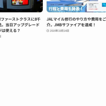
線ファーストクラスに8千
JALマイル修行のやり方や費用を
法。当日アップグレード
介。JMBサファイアを達成！
ジは使える？
2020年10月14日
日