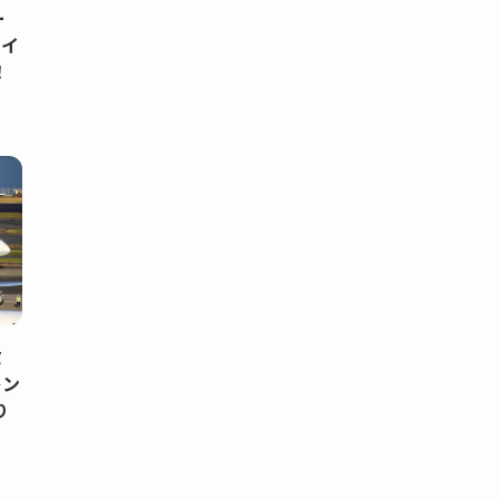
ー
マイ
！
ミ
レン
り