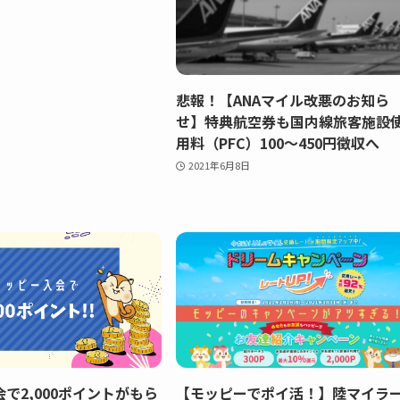
悲報！【ANAマイル改悪のお知ら
せ】特典航空券も国内線旅客施設
用料（PFC）100〜450円徴収へ
2021年6月8日
で2,000ポイントがもら
【モッピーでポイ活！】陸マイラ