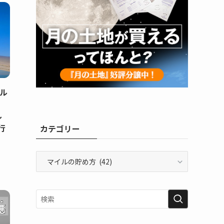
イル
ル
行
カテゴリー
カ
テ
ゴ
リ
ー