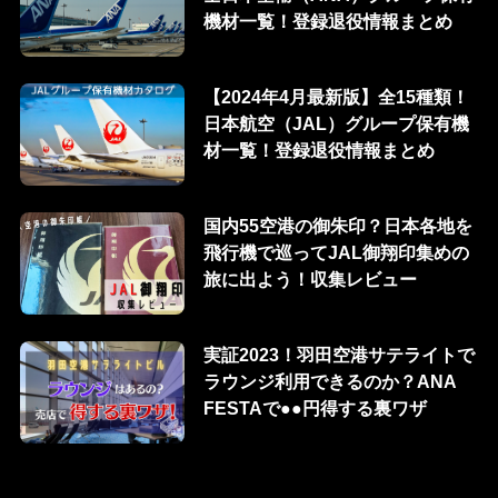
機材一覧！登録退役情報まとめ
【2024年4月最新版】全15種類！
日本航空（JAL）グループ保有機
材一覧！登録退役情報まとめ
国内55空港の御朱印？日本各地を
飛行機で巡ってJAL御翔印集めの
旅に出よう！収集レビュー
実証2023！羽田空港サテライトで
ラウンジ利用できるのか？ANA
FESTAで●●円得する裏ワザ