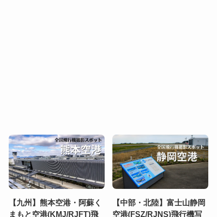
【九州】熊本空港・阿蘇く
【中部・北陸】富士山静岡
まもと空港(KMJ/RJFT)飛
空港(FSZ/RJNS)飛行機写