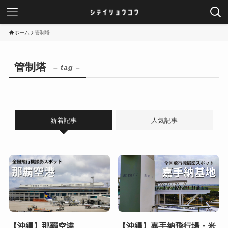
ホーム
管制塔
管制塔
– tag –
新着記事
人気記事
【沖縄】那覇空港
【沖縄】嘉手納飛行場・米