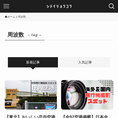
ホーム
周波数
周波数
– tag –
新着記事
人気記事
【東北】おいしい庄内空港
【全92空港掲載】日本全