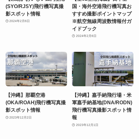
(SYO/RJSY)飛行機写真撮
国・海外空港飛行機写真お
影スポット情報
すすめ撮影ポイントマップ
※航空無線周波数情報付ガ
2024年2月6日
イドブック
2024年2月6日
【沖縄】那覇空港
【沖縄】嘉手納飛行場・米
(OKA/ROAH)飛行機写真撮
軍嘉手納基地(DNA/RODN)
影スポット情報
飛行機写真撮影スポット情
報
2023年12月2日
2023年12月1日