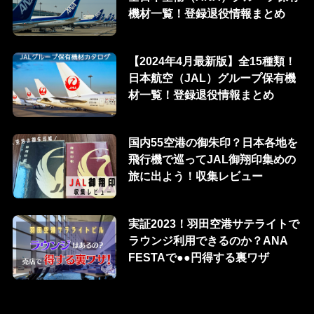
機材一覧！登録退役情報まとめ
【2024年4月最新版】全15種類！
日本航空（JAL）グループ保有機
材一覧！登録退役情報まとめ
国内55空港の御朱印？日本各地を
飛行機で巡ってJAL御翔印集めの
旅に出よう！収集レビュー
実証2023！羽田空港サテライトで
ラウンジ利用できるのか？ANA
FESTAで●●円得する裏ワザ