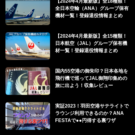
【2024年4月最新版】全18種類！
全日本空輸（ANA）グループ保有
機材一覧！登録退役情報まとめ
【2024年4月最新版】全15種類！
日本航空（JAL）グループ保有機
材一覧！登録退役情報まとめ
国内55空港の御朱印？日本各地を
飛行機で巡ってJAL御翔印集めの
旅に出よう！収集レビュー
実証2023！羽田空港サテライトで
ラウンジ利用できるのか？ANA
FESTAで●●円得する裏ワザ