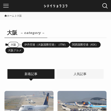
ホーム
大阪
大阪
– category –
大阪
伊丹空港（大阪国際空港）（ITM）
関西国際空港（KIX）
大阪グルメ
新着記事
人気記事