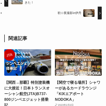
きた！
初☆夜撮影in伊丹
関連記事
【関西→那覇】特別塗装機
【関空で寝る場所】シャワ
に大接近！日本トランスオ
ーがあるカードラウンジ
ーシャン航空(JTA)B737-
「KIXエアポート
800ジンベエジェット搭乗
NODOKA」
記
2023年2月2日