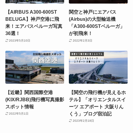
【AIRBUS A300-600ST
関空と神戸にエアバス
BELUGA】神戸空港に飛
(Airbus)の大型輸送機
来！エアバスベルーガ写真
「A300-600STベルーガ」
36選！
が初飛来！
2023年5月10日
2022年2月3日
【近畿】関西国際空港
【関空の飛行機が見えるホ
(KIX/RJBB)飛行機写真撮影
テル】「オリエンタルスイ
スポット情報
ーツ エアポート 大阪りん
くう」ブログ宿泊記
2022年5月1日
2023年2月18日