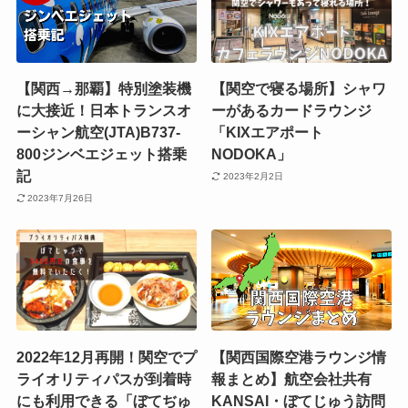
【関西→那覇】特別塗装機
【関空で寝る場所】シャワ
に大接近！日本トランスオ
ーがあるカードラウンジ
ーシャン航空(JTA)B737-
「KIXエアポート
800ジンベエジェット搭乗
NODOKA」
記
2023年2月2日
2023年7月26日
2022年12月再開！関空でプ
【関西国際空港ラウンジ情
ライオリティパスが到着時
報まとめ】航空会社共有
にも利用できる「ぼてぢゅ
KANSAI・ぼてじゅう訪問