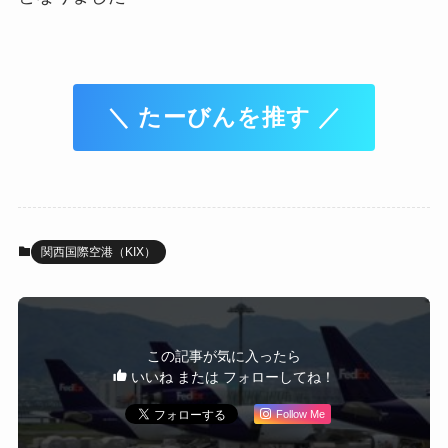
＼ たーびんを推す ／
関西国際空港（KIX）
この記事が気に入ったら
いいね または フォローしてね！
Follow Me