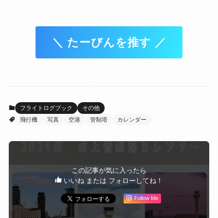
＼ たーびんを推す ／
フライトログブック
その他
飛行機
写真
空港
管制塔
カレンダー
この記事が気に入ったら
いいね または フォローしてね！
Follow Me