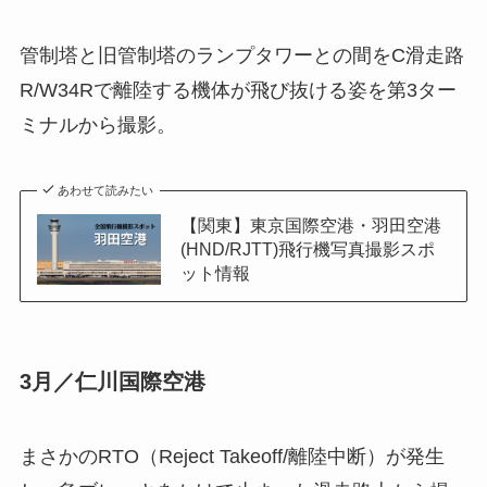
管制塔と旧管制塔のランプタワーとの間をC滑走路
R/W34Rで離陸する機体が飛び抜ける姿を第3ター
ミナルから撮影。
あわせて読みたい
【関東】東京国際空港・羽田空港
(HND/RJTT)飛行機写真撮影スポ
ット情報
3月／仁川国際空港
まさかのRTO（Reject Takeoff/離陸中断）が発生