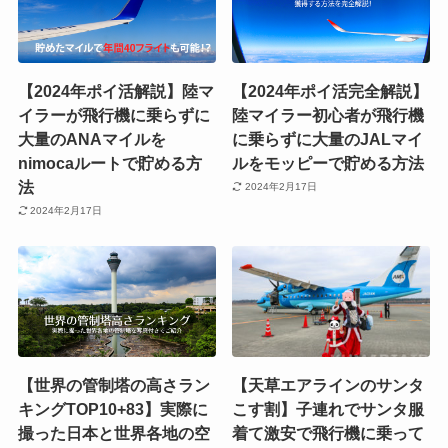
【2024年ポイ活解説】陸マ
【2024年ポイ活完全解説】
イラーが飛行機に乗らずに
陸マイラー初心者が飛行機
大量のANAマイルを
に乗らずに大量のJALマイ
nimocaルートで貯める方
ルをモッピーで貯める方法
法
2024年2月17日
2024年2月17日
【世界の管制塔の高さラン
【天草エアラインのサンタ
キングTOP10+83】実際に
こす割】子連れでサンタ服
撮った日本と世界各地の空
着て激安で飛行機に乗って