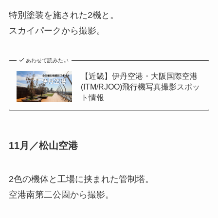
特別塗装を施された2機と。
スカイパークから撮影。
あわせて読みたい
【近畿】伊丹空港・大阪国際空港
(ITM/RJOO)飛行機写真撮影スポッ
ト情報
11月／松山空港
2色の機体と工場に挟まれた管制塔。
空港南第二公園から撮影。