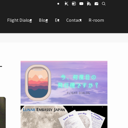
Flight Dialog
Blog
Ec
Contact
R-room
-