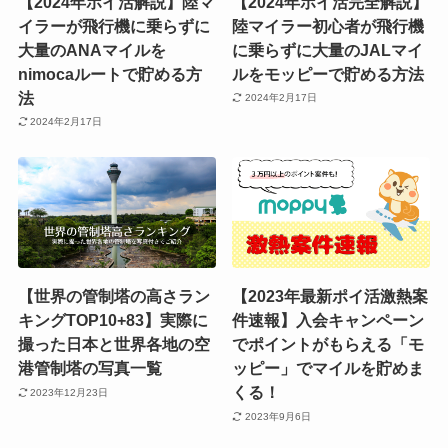
【2024年ポイ活解説】陸マ
【2024年ポイ活完全解説】
イラーが飛行機に乗らずに
陸マイラー初心者が飛行機
大量のANAマイルを
に乗らずに大量のJALマイ
nimocaルートで貯める方
ルをモッピーで貯める方法
法
2024年2月17日
2024年2月17日
【世界の管制塔の高さラン
【2023年最新ポイ活激熱案
キングTOP10+83】実際に
件速報】入会キャンペーン
撮った日本と世界各地の空
でポイントがもらえる「モ
港管制塔の写真一覧
ッピー」でマイルを貯めま
くる！
2023年12月23日
2023年9月6日