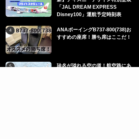
「JAL DREAM EXPRESS
Disney100」運航予定時刻表
ANAボーイングB737-800(738)お
すすめの座席！勝ち席はここだ！
珍名が溢れる空の道！航空路にあ
る100のウェイポイントを一挙に
公開！
Flight Dialog
Blog
Ec
Contact
R-room