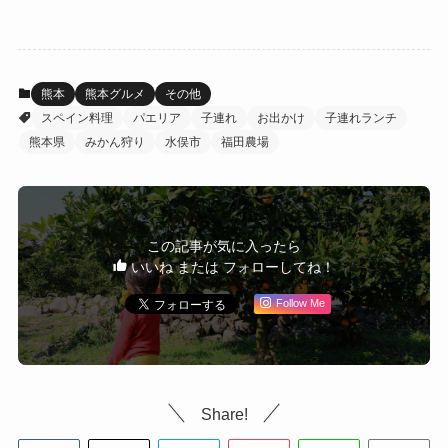
熊本
熊本グルメ
その他
スペイン料理
パエリア
子連れ
お出かけ
子連れランチ
熊本県
みかん狩り
水俣市
福田農場
この記事が気に入ったら
いいね または フォローしてね！
Follow Me
Share!