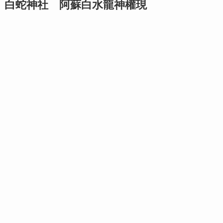
白蛇神社 阿蘇白水龍神權現