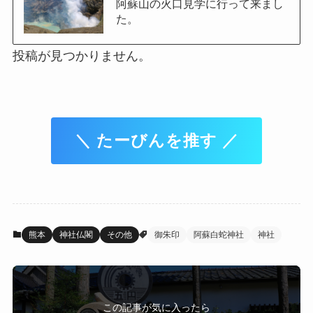
阿蘇山の火口見学に行って来まし
た。
投稿が見つかりません。
＼ たーびんを推す ／
熊本
神社仏閣
その他
御朱印
阿蘇白蛇神社
神社
この記事が気に入ったら