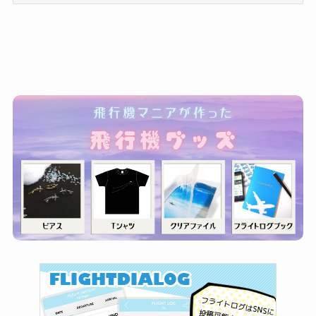
ゴ
リ
ー