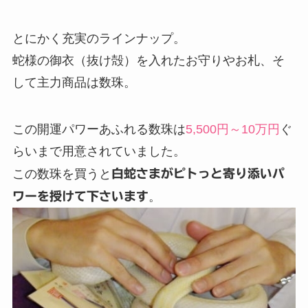
とにかく充実のラインナップ。
蛇様の御衣（抜け殻）を入れたお守りやお札、そ
して主力商品は数珠。
この開運パワーあふれる数珠は
5,500円～10万円
ぐ
らいまで用意されていました。
この数珠を買うと
白蛇さまがピトっと寄り添いパ
ワーを授けて下さいます
。