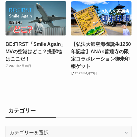
BE:FIRST「Smile Again」
【弘法大師空海御誕生1250
MVの空港はどこ？撮影地
年記念】ANA×善通寺の限
はここだ！
定コラボレーション御朱印
帳ゲット
2023年5月10日
2023年4月23日
カテゴリー
カ
テ