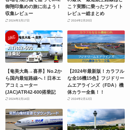
御翔印集めの旅に出よう！
こ？実際に乗ったフライト
収集レビュー
レビュー総まとめ
2024年3月17日
2024年2月20日
【奄美大島→喜界】No.2か
【2024年最新版！カラフル
ら国内最短路線へ！日本エ
な全16機15色】フジドリー
アコミューター
ムエアラインズ（FDA）機
(JAC)ATR42-600搭乗記
体カラー全集！！
2024年2月14日
2024年2月12日