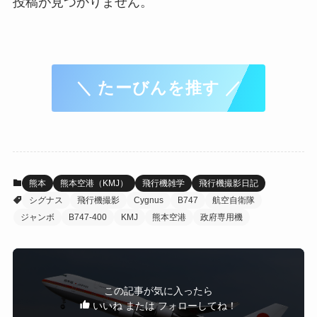
投稿が見つかりません。
＼ たーびんを推す ／
熊本
熊本空港（KMJ）
飛行機雑学
飛行機撮影日記
シグナス
飛行機撮影
Cygnus
B747
航空自衛隊
ジャンボ
B747-400
KMJ
熊本空港
政府専用機
この記事が気に入ったら
いいね または フォローしてね！