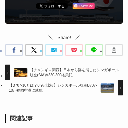
Follow Me
Share!
【チャンギ→関西】日本から姿を消したシンガポール
航空(SIA)A330-300搭乗記
【B787-10とは？8,9と比較】シンガポール航空B787-
10が福岡空港に就航
関連記事