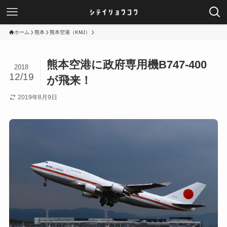
ホーム
熊本
熊本空港（KMJ）
熊本空港に政府専用機B747-400
2018
12/19
が飛来！
2019年8月9日