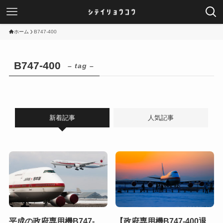
ホーム
B747-400
B747-400
– tag –
新着記事
人気記事
平成の政府専用機B747-
【政府専用機B747-400退