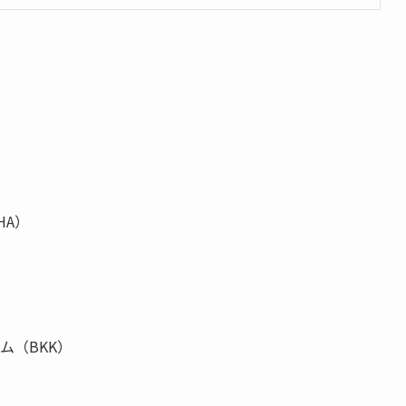
HA）
）
ム（BKK）