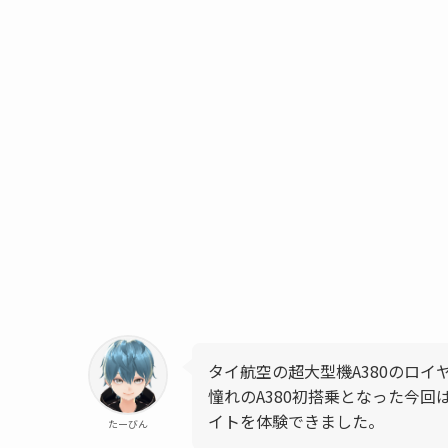
タイ航空の超大型機A380のロイ
憧れのA380初搭乗となった今
イトを体験できました。
たーびん