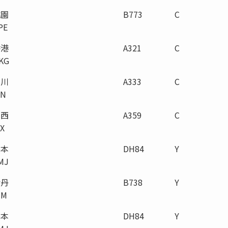
桃園
B773
C
PE
香港
A321
C
KG
仁川
A333
C
CN
関西
A359
C
IX
熊本
DH84
Y
MJ
伊丹
B738
Y
TM
熊本
DH84
Y