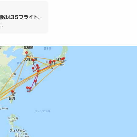
。
回数は35フライト
す。