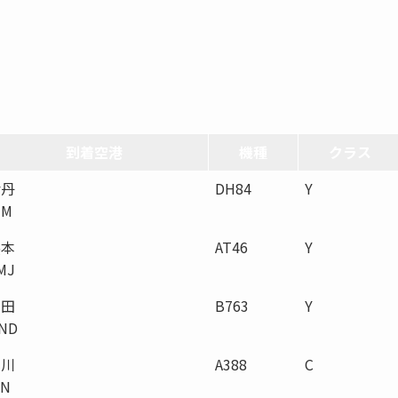
到着空港
機種
クラス
伊丹
DH84
Y
TM
熊本
AT46
Y
MJ
羽田
B763
Y
ND
仁川
A388
C
CN