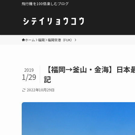
飛行機を100倍楽しむブログ
ホーム
福岡
福岡空港（FUK）
【福岡→釜山・金海】日本最短
2019
1/29
記
2022年10月29日