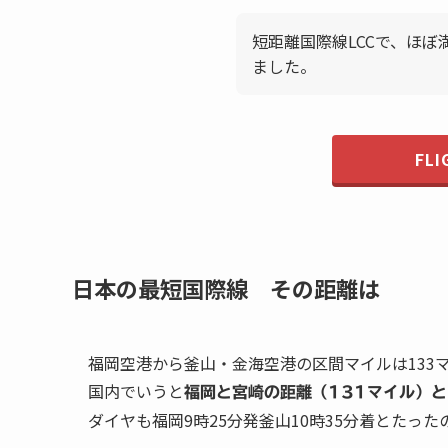
短距離国際線LCCで、ほぼ
ました。
FLI
日本の最短国際線 その距離は
福岡空港から釜山・金海空港の区間マイルは133
国内でいうと
福岡と宮崎の距離（131マイル）
ダイヤも福岡9時25分発釜山10時35分着とたった