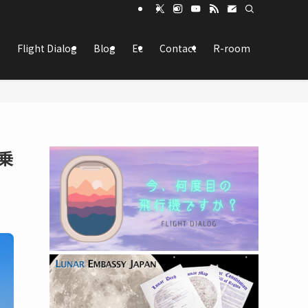
Flight Dialog
Blog
Ec
Contact
R-room
乗