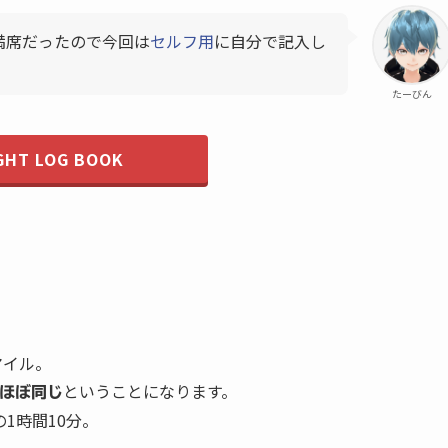
満席だったので今回は
セルフ用
に自分で記入し
たーびん
GHT LOG BOOK
マイル。
ということになります。
とほぼ同じ
の1時間10分。