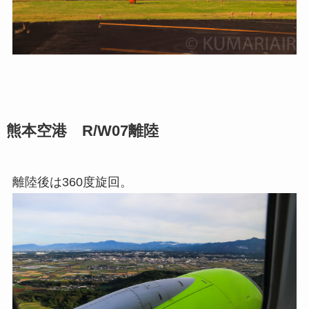
熊本空港 R/W07離陸
離陸後は360度旋回。