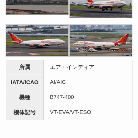
所属
エア・インディア
AI/AIC
IATA/ICAO
B747-400
機種
VT-EVA/VT-ESO
機体記号