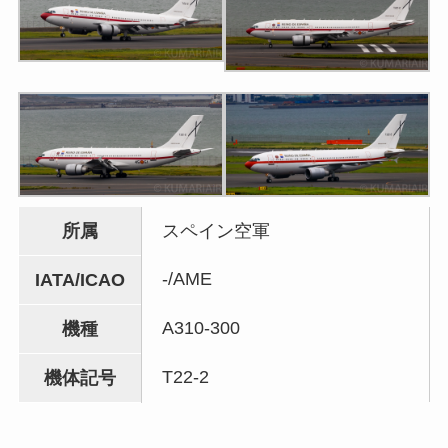
所属
スペイン空軍
-/AME
IATA/ICAO
A310-300
機種
T22-2
機体記号