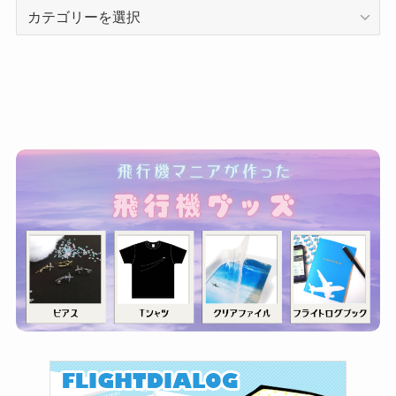
カ
テ
ゴ
リ
ー