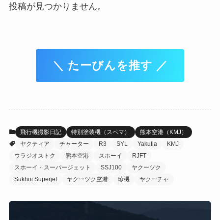
投稿が見つかりません。
＼ たーびんを推す ／
飛行機撮影日記
特別塗装機（スペマ）
熊本空港（KMJ）
ヤクティア
チャーター
R3
SYL
Yakutia
KMJ
ウラジオストク
熊本空港
スホーイ
RJFT
スホーイ・スーパージェット
SSJ100
ヤクーツク
Sukhoi Superjet
ヤクーツク空港
珍機
ヤクーチャ