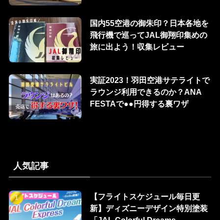
国内55空港の御朱印？日本各地を
飛行機で巡ってJAL御翔印集めの
旅に出よう！収集レビュー
実証2023！羽田空港サテライトで
ラウンジ利用できるのか？ANA
FESTAで●●円得する裏ワザ
人気記事
【フライトスケジュール毎日更
新】ディズニーデザイン特別塗装