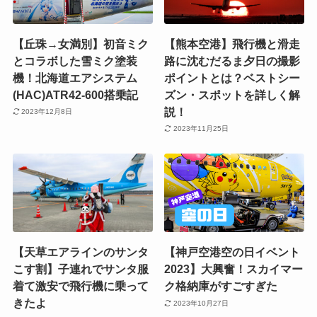
【丘珠→女満別】初音ミク
【熊本空港】飛行機と滑走
とコラボした雪ミク塗装
路に沈むだるま夕日の撮影
機！北海道エアシステム
ポイントとは？ベストシー
(HAC)ATR42-600搭乗記
ズン・スポットを詳しく解
説！
2023年12月8日
2023年11月25日
【天草エアラインのサンタ
【神戸空港空の日イベント
こす割】子連れでサンタ服
2023】大興奮！スカイマー
着て激安で飛行機に乗って
ク格納庫がすごすぎた
きたよ
2023年10月27日