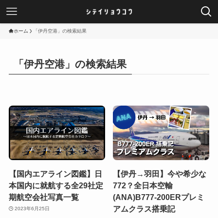
ホーム
「伊丹空港」の検索結果
「伊丹空港」の検索結果
【国内エアライン図鑑】日
【伊丹→羽田】今や希少な
本国内に就航する全29社定
772？全日本空輸
期航空会社写真一覧
(ANA)B777-200ERプレミ
アムクラス搭乗記
2023年6月25日