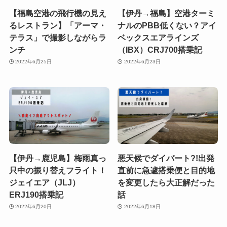
【福島空港の飛行機の見え
【伊丹→福島】空港ターミ
るレストラン】「アーマ・
ナルのPBB低くない？アイ
テラス」で撮影しながらラ
ベックスエアラインズ
ンチ
（IBX）CRJ700搭乗記
2022年6月25日
2022年6月23日
【伊丹→鹿児島】梅雨真っ
悪天候でダイバート?!出発
只中の振り替えフライト！
直前に急遽搭乗便と目的地
ジェイエア（JLJ）
を変更したら大正解だった
ERJ190搭乗記
話
2022年6月20日
2022年6月18日