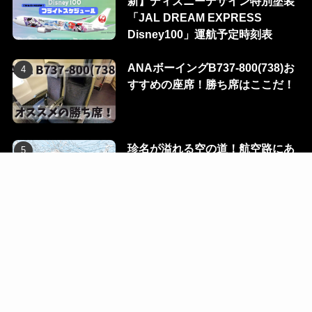
新】ディズニーデザイン特別塗装
「JAL DREAM EXPRESS
Disney100」運航予定時刻表
ANAボーイングB737-800(738)お
すすめの座席！勝ち席はここだ！
珍名が溢れる空の道！航空路にあ
る100のウェイポイントを一挙に
公開！
Flight Dialog
Blog
Ec
Contact
R-room