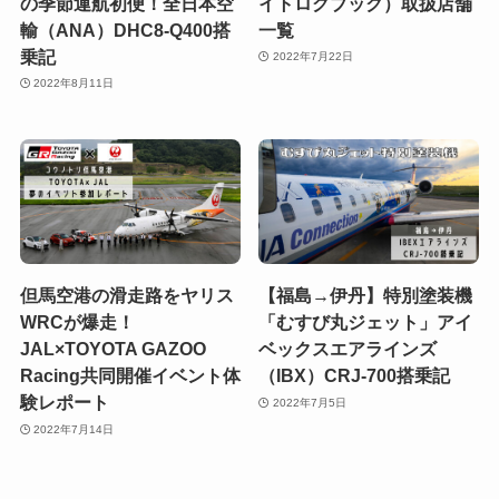
の季節運航初便！全日本空
イトログブック）取扱店舗
輸（ANA）DHC8-Q400搭
一覧
乗記
2022年7月22日
2022年8月11日
但馬空港の滑走路をヤリス
【福島→伊丹】特別塗装機
WRCが爆走！
「むすび丸ジェット」アイ
JAL×TOYOTA GAZOO
ベックスエアラインズ
Racing共同開催イベント体
（IBX）CRJ-700搭乗記
験レポート
2022年7月5日
2022年7月14日