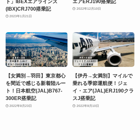
ト」IBEXエアラインズ
エアERJ190搭乗記
(IBX)CRJ700搭乗記
2022年12月10日
2023年1月21日
【女満別→羽田】東京都心
【伊丹→女満別】マイルで
を間近で感じる新着陸ルー
乗れる季節運航便！ジェ
ト！日本航空(JAL)B767-
イ・エア(JAL)ERJ190クラ
300ER搭乗記
スJ搭乗記
2022年9月23日
2022年9月10日