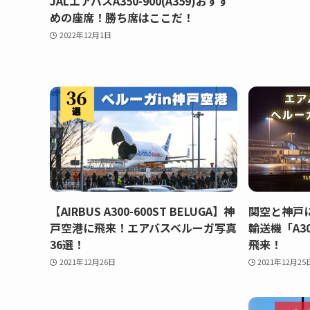
JALエアバスA350-900(A359)おすす
めの座席！勝ち席はここだ！
2022年12月1日
【AIRBUS A300-600ST BELUGA】神
関空と神戸に
戸空港に飛来！エアバスベルーガ写真
輸送機「A30
36選！
飛来！
2021年12月26日
2021年12月25