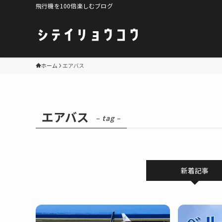
飛行機を100倍楽しむブログ
ホーム
エアバス
エアバス
– tag –
新着記事