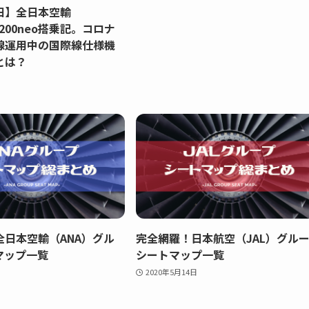
田】全日本空輸
0-200neo搭乗記。コロナ
線運用中の国際線仕様機
とは？
全日本空輸（ANA）グル
完全網羅！日本航空（JAL）グル
マップ一覧
シートマップ一覧
2020年5月14日