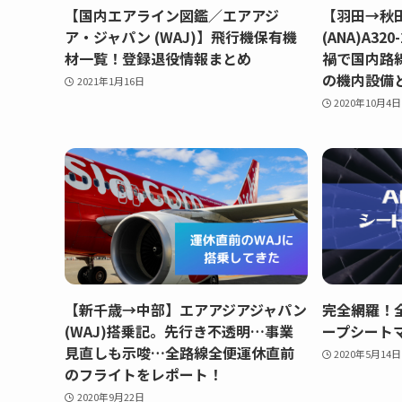
【国内エアライン図鑑／エアアジ
【羽田→秋
ア・ジャパン (WAJ)】飛行機保有機
(ANA)A32
材一覧！登録退役情報まとめ
禍で国内路
の機内設備
2021年1月16日
2020年10月4日
【新千歳→中部】エアアジアジャパン
完全網羅！
(WAJ)搭乗記。先行き不透明…事業
ープシート
見直しも示唆…全路線全便運休直前
2020年5月14日
のフライトをレポート！
2020年9月22日