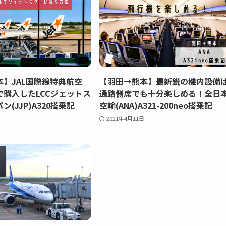
】JAL国際線特典航空
【羽田→熊本】最新鋭の機内設備
で購入したLCCジェットス
通路側席でも十分楽しめる！全日
(JJP)A320搭乗記
空輸(ANA)A321-200neo搭乗記
2021年4月11日