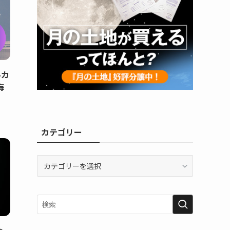
ルカ
海
カテゴリー
カ
テ
ゴ
リ
ー