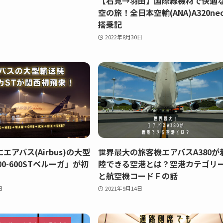
【石見→羽田】国際線機材で快適
空の旅！全日本空輸(ANA)A320ne
搭乗記
2022年8月30日
エアバス(Airbus)の大型
世界最大の旅客機エアバスA380が
0-600STベルーガ」が初
陸できる空港とは？空港カテゴリ
と航空機コードＦの話
日
2021年9月14日