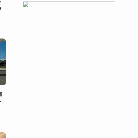
な
o
着
ー