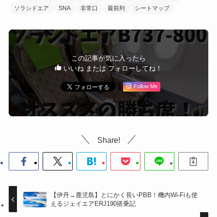
ソラシドエア
SNA
非常口
最前列
シートマップ
この記事が気に入ったら
いいね または フォローしてね！
Follow Me
Share!
【伊丹→鹿児島】とにかく長いPBB！機内Wi-Fiも使
えるジェイエアERJ190搭乗記