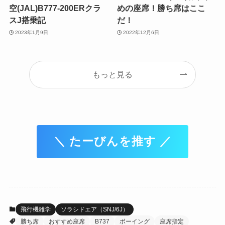
空(JAL)B777-200ERクラ
めの座席！勝ち席はここ
スJ搭乗記
だ！
2023年1月9日
2022年12月6日
もっと見る
＼ たーびんを推す ／
飛行機雑学
ソラシドエア（SNJ/6J）
勝ち席
おすすめ座席
B737
ボーイング
座席指定