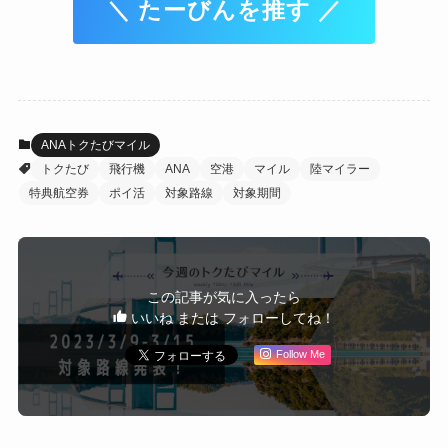
＼ たーびんを推す ／
ANAトクたびマイル
トクたび
飛行機
ANA
空港
マイル
陸マイラー
特典航空券
ポイ活
対象路線
対象期間
この記事が気に入ったら
いいね または フォローしてね！
Follow Me