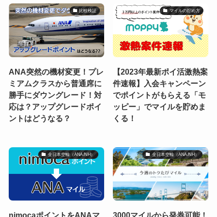
比較検証
マイルの貯め方
ANA突然の機材変更！プレ
【2023年最新ポイ活激熱案
ミアムクラスから普通席に
件速報】入会キャンペーン
勝手にダウングレード！対
でポイントがもらえる「モ
応は？アップグレードポイ
ッピー」でマイルを貯めま
ントはどうなる？
くる！
全日本空輸（ANA/NH）
全日本空輸（ANA/NH）
nimocaポイントをANAマ
3000マイルから発券可能！