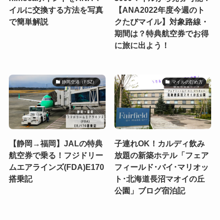
イルに交換する方法を写真
【ANA2022年度今週のト
で簡単解説
クたびマイル】対象路線・
期間は？特典航空券でお得
に旅に出よう！
静岡空港（FSZ）
マイルの貯め方
【静岡→福岡】JALの特典
子連れOK！カルディ飲み
航空券で乗る！フジドリー
放題の新築ホテル「フェア
ムエアラインズ(FDA)E170
フィールド･バイ･マリオッ
搭乗記
ト･北海道長沼マオイの丘
公園」ブログ宿泊記