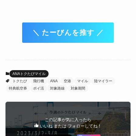
＼ たーびんを推す ／
ANAトクたびマイル
トクたび
飛行機
ANA
空港
マイル
陸マイラー
特典航空券
ポイ活
対象路線
対象期間
この記事が気に入ったら
いいね または フォローしてね！