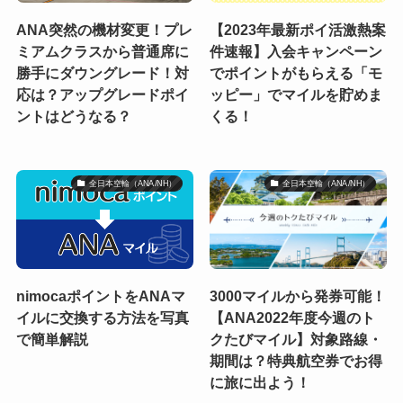
ANA突然の機材変更！プレ
【2023年最新ポイ活激熱案
ミアムクラスから普通席に
件速報】入会キャンペーン
勝手にダウングレード！対
でポイントがもらえる「モ
応は？アップグレードポイ
ッピー」でマイルを貯めま
ントはどうなる？
くる！
全日本空輸（ANA/NH）
全日本空輸（ANA/NH）
nimocaポイントをANAマ
3000マイルから発券可能！
イルに交換する方法を写真
【ANA2022年度今週のト
で簡単解説
クたびマイル】対象路線・
期間は？特典航空券でお得
に旅に出よう！