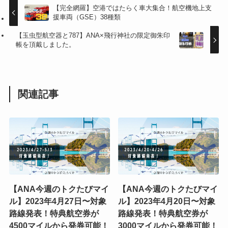
【完全網羅】空港ではたらく車大集合！航空機地上支
援車両（GSE）38種類
【玉虫型航空器と787】ANA×飛行神社の限定御朱印
帳を頂戴しました。
関連記事
【ANA今週のトクたびマイ
【ANA今週のトクたびマイ
ル】2023年4月27日〜対象
ル】2023年4月20日〜対象
路線発表！特典航空券が
路線発表！特典航空券が
4500マイルから発券可能！
3000マイルから発券可能！