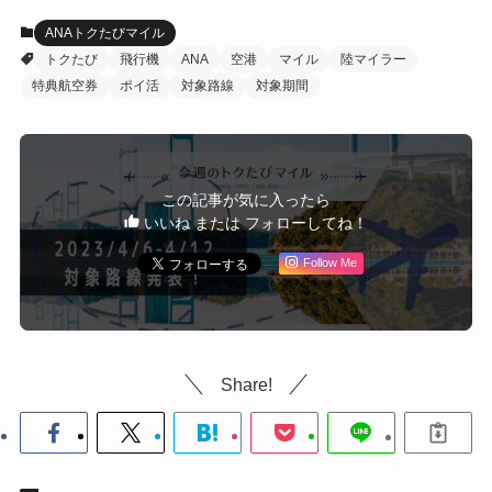
ANAトクたびマイル
トクたび
飛行機
ANA
空港
マイル
陸マイラー
特典航空券
ポイ活
対象路線
対象期間
この記事が気に入ったら
いいね または フォローしてね！
Follow Me
Share!