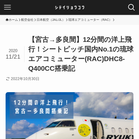
ホーム
航空会社
日本航空（JAL/JL）
琉球エアコミューター（RAC）
【宮古→多良間】12分間の洋上飛
行！シートピッチ国内No.1の琉球
2020
11/21
エアコミューター(RAC)DHC8-
Q400CC搭乗記
2022年10月30日