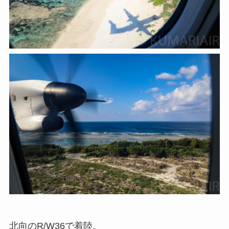
北向のR/W36で着陸。