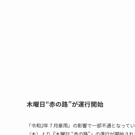
木曜日“赤の路”が運行開始
「令和2年７月豪雨」の影響で一部不通となってい
（木）より『木曜日 “赤の路”』の運行が開始され