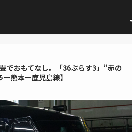
畳でおもてなし。「36ぷらす3」”赤の
多ー熊本ー鹿児島線】