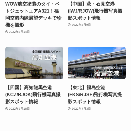
WOW航空塗装のタイ・ベ
【中国】萩・石見空港
トジェットエアA321！福
(IWJ/RJOW)飛行機写真撮
岡空港内際展望デッキで珍
影スポット情報
機を撮影
2022年8月9日
2022年8月14日
【四国】高知龍馬空港
【東北】福島空港
(KCZ/RJOK)飛行機写真撮
(FKS/RJSF)飛行機写真撮
影スポット情報
影スポット情報
2022年7月18日
2022年7月3日