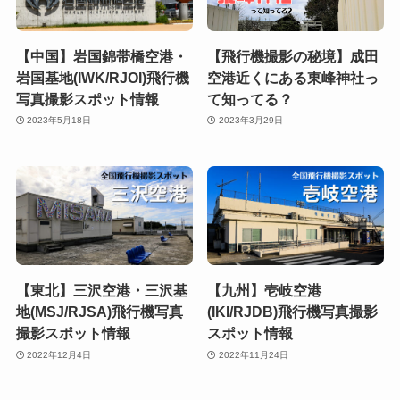
【中国】岩国錦帯橋空港・
【飛行機撮影の秘境】成田
岩国基地(IWK/RJOI)飛行機
空港近くにある東峰神社っ
写真撮影スポット情報
て知ってる？
2023年5月18日
2023年3月29日
【東北】三沢空港・三沢基
【九州】壱岐空港
地(MSJ/RJSA)飛行機写真
(IKI/RJDB)飛行機写真撮影
撮影スポット情報
スポット情報
2022年12月4日
2022年11月24日