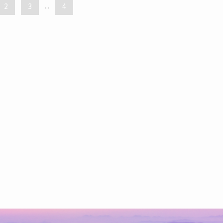
2
3
...
4