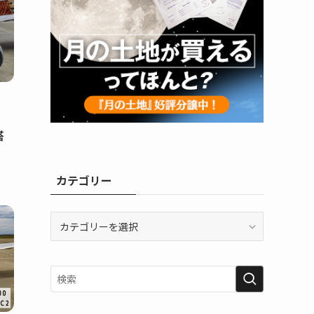
搭
カテゴリー
カ
テ
ゴ
リ
ー