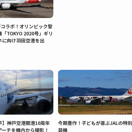
Aがコラボ！オリンピック聖
「TOKYO 2020号」ギリ
ネに向け羽田空港を出
戸】神戸空港開港10周年
今期豊作！子どもが喜ぶJALの特
アーチを機内から撮影！
装機