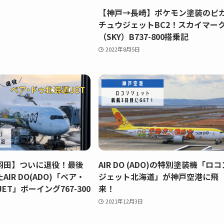
【神戸→長崎】ポケモン塗装のピ
チュウジェットBC2！スカイマー
（SKY）B737-800搭乗記
2022年8月5日
羽田】ついに退役！最後
AIR DO (ADO)の特別塗装機「ロコ
IR DO(ADO)「ベア・
ジェット北海道」が神戸空港に飛
ET」ボーイング767-300
来！
2021年12月3日