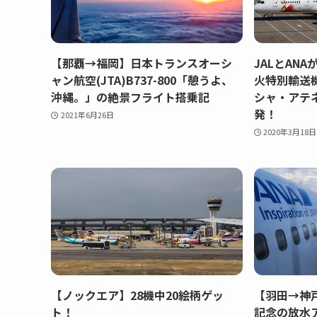
【那覇→福岡】日本トランスオーシ
JALとAN
ャン航空(JTA)B737-800「憩うよ、
火特別輸送機
沖縄。」の絶景フライト搭乗記
シャ・アテ
発！
2021年6月26日
2020年3月18日
【ノックエア】28機中20絵柄ゲッ
【羽田→神
ト！
記念の放水