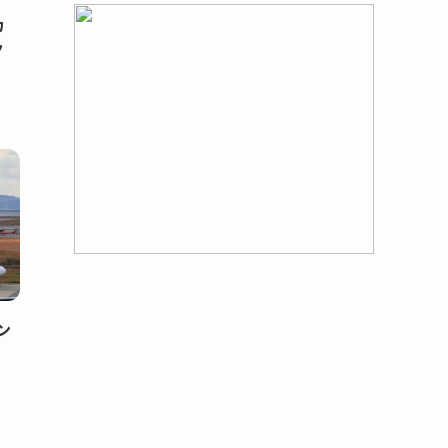
カ
ク
ン