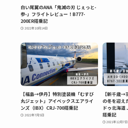
白い尾翼のANA「鬼滅の刃 じぇっと-
参-」フライトレビュー！B777-
200ER搭乗記
2022年10月14日
【福島→伊丹】特別塗装機「むすび
【新千歳→
丸ジェット」アイベックスエアライ
の冬を迎えたA
ンズ（IBX）CRJ-700搭乗記
ドゥ北海道 J
搭乗記
2022年7月5日
2021年12月7日