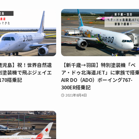
鹿児島】祝！世界自然遺
【新千歳→羽田】特別塗装機「ベ
別塗装機で飛ぶジェイエ
ア・ドゥ北海道JET」に家族で搭
J170搭乗記
AIR DO（ADO）ボーイング767-
300ER搭乗記
2021年8月4日