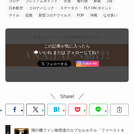
コロナ
プレミアムポイント
空港
修行僧
那覇
2倍
日本航空
コロナパニック
ステータス
FLY ON ポイント
マイル
拡散
新型コロナウイルス
FOP
沖縄
なぜ多い
この記事が気に入ったら
いいね または フォローしてね！
Follow Me
Share!
飛行機ファン御用達のカプセルホテル「ファーストキ