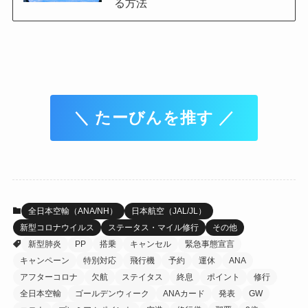
る方法
＼ たーびんを推す ／
全日本空輸（ANA/NH）
日本航空（JAL/JL）
新型コロナウイルス
ステータス・マイル修行
その他
新型肺炎
PP
搭乗
キャンセル
緊急事態宣言
キャンペーン
特別対応
飛行機
予約
運休
ANA
アフターコロナ
欠航
ステイタス
終息
ポイント
修行
全日本空輸
ゴールデンウィーク
ANAカード
発表
GW