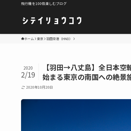
飛行機を100倍楽しむブログ
ホーム
東京
羽田空港（HND）
【羽田→八丈島】全日本空輸(
2020
2/19
始まる東京の南国への絶景
2020年10月20日